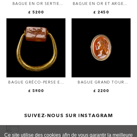
BAGUE EN OR SERTIE
BAGUE EN OR ET ARGENT
D'UN LARGE CAMÉE SUR
VICTORIENNE SERTIE
£ 5200
£ 2450
AGATE DE LUIGI
D'UNE INTAILLE ROMAINE
MICHELINI (1798-1858,
SUR AGATE STRIÉE.
ROME). BUSTE DE
MERCURE.
BACCHANTE.
BAGUE GRÉCO-PERSE EN
BAGUE GRAND TOUR
OR PIVOTANTE AVEC UN
SERTIE D'UNE INTAILLE
£ 5800
£ 2200
SCEAU GRAVÉ SUR
SUR CORNALINE.
CORNALINE. MERCURE ET
PORTRAIT D'UN
FIGURE MASCULINE.
GENTILHOMME.
SUIVEZ-NOUS SUR INSTAGRAM
Ce site utilise des cookies afin de vous garantir la meilleure