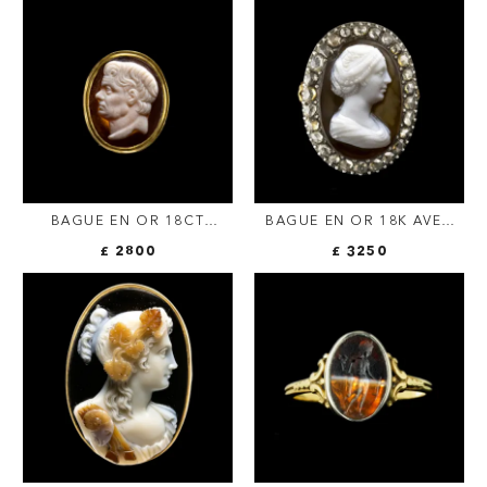
BAGUE EN OR 18CT
BAGUE EN OR 18K AVEC
SERTIE D'UN CAMÉE SUR
CAMÉE EN AGATE &
£ 2800
£ 3250
AGATE XVIIIE. PORTRAIT
DIAMANTS TAILLE ROSE –
DU GÉNÉRAL POMPÉE.
IMPÉRATRICE FAUSTINE
L'ANCIENNE