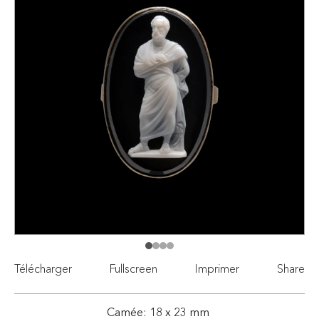
Télécharger
Fullscreen
Imprimer
Share
Camée: 18 x 23 mm