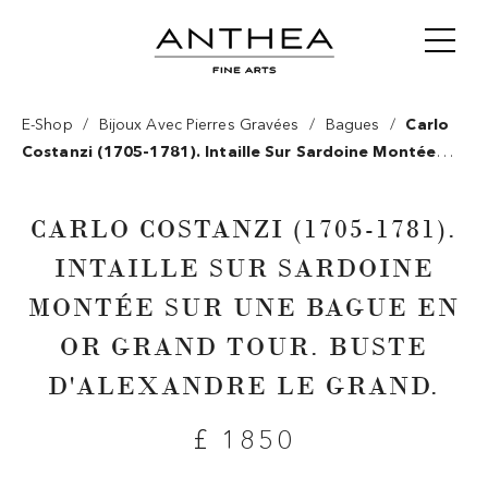
/
/
/
E-Shop
Bijoux Avec Pierres Gravées
Bagues
Carlo
Costanzi (1705-1781). Intaille Sur Sardoine Montée
Sur Une Bague En Or Grand Tour. Buste D'alexandre Le
Grand.
CARLO COSTANZI (1705-1781).
INTAILLE SUR SARDOINE
MONTÉE SUR UNE BAGUE EN
OR GRAND TOUR. BUSTE
D'ALEXANDRE LE GRAND.
£ 1850