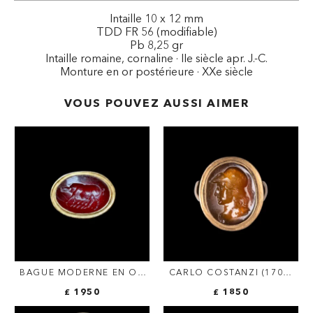
Intaille 10 x 12 mm
TDD FR 56 (modifiable)
Pb 8,25 gr
Intaille romaine, cornaline · IIe siècle apr. J.-C.
Monture en or postérieure · XXe siècle
VOUS POUVEZ AUSSI AIMER
BAGUE MODERNE EN OR
CARLO COSTANZI (1705-
SERTIE D'UNE INTAILLE
1781). INTAILLE SUR
£ 1950
£ 1850
ROMAINE SUR
SARDOINE MONTÉE SUR
CORNALINE. TRUIE.
UNE BAGUE EN OR GRAND