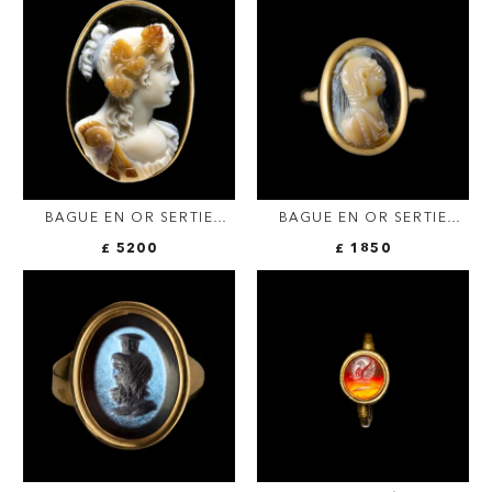
TOUR. BUSTE
D'ALEXANDRE LE GRAND.
BAGUE EN OR SERTIE
BAGUE EN OR SERTIE
D'UN LARGE CAMÉE SUR
D'UN CAMÉE ROMAIN
£ 5200
£ 1850
AGATE DE LUIGI
TARDIF SUR ONYX. BUSTE
MICHELINI (1798-1858,
CASQUÉ.
ROME). BUSTE DE
BACCHANTE.