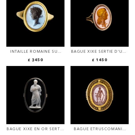
INTAILLE ROMAINE SUR
BAGUE XIXE SERTIE D'UNE
NICOLO FIGURANT
INTAILLE NÉOCLASSIQUE
£ 3450
£ 1450
DIONYSOS, MONTÉE EN
SUR CORNALINE. BUSTE
BAGUE D'OR
D'APOLLON.
BAGUE XIXE EN OR SERTIE
BAGUE ETRUSCOMANIA
D'UN CAMÉE SUR ONYX.
EN OR SERTIE D'UN