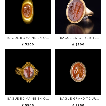
BAGUE ROMAINE EN OR
BAGUE EN OR SERTIE
SERTIE D'UNE INTAILLE
D'UNE INTAILLE ROMAINE
£ 5200
£ 3200
SUR AGATE. BUSTE
EN CORNALINE. DEUX
D'ATHÉNA.
SATYRES COURONNANT
UN TROPHÉE.
BAGUE ROMAINE EN OR
BAGUE GRAND TOUR
SERTIE D'UNE INTAILLE
SERTIE D'UNE INTAILLE
£ 5500
£ 2200