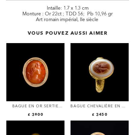
Intaille: 1.7 x 1.3 cm
Monture : Or 22ct ; TDD 56; Pb 10,96 gr
Art romain impérial, IIe siècle
VOUS POUVEZ AUSSI AIMER
BAGUE EN OR SERTIE
BAGUE CHEVALIÈRE EN OR
D'UNE INTAILLE
CISELÉ DU XIXE SIÈCLE
£ 3800
£ 3450
NÉOCLASSIQUE SUR
SERTIE D'UNE INTAILLE
CORNALINE. BUSTE DE
ROMAINE EN SARDONYX —
BACCHUS.
SPHINX AU CADUCÉE