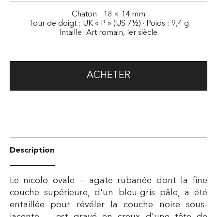
Chaton : 18 × 14 mm
Tour de doigt : UK « P » (US 7½) · Poids : 9,4 g
Intaille: Art romain, Ier siècle
ACHETER
Description
Le nicolo ovale — agate rubanée dont la fine
couche supérieure, d'un bleu-gris pâle, a été
entaillée pour révéler la couche noire sous-
jacente — est gravé en creux d'une tête de