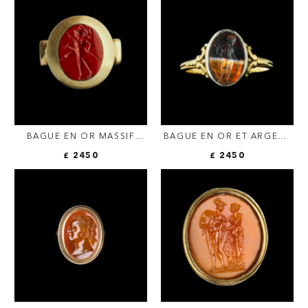
TOUR. BUSTE
D'ALEXANDRE LE GRAND.
BAGUE EN OR MASSIF
BAGUE EN OR ET ARGENT
SERTIE D'UNE ENTAILLE
VICTORIENNE SERTIE
£ 2450
£ 2450
ROMAINE SUR JASPE
D'UNE INTAILLE ROMAINE
ROUGE. MARS GRADIVUS.
SUR AGATE STRIÉE.
MERCURE.