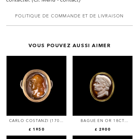
contacter. (Cf. Menu - contact)
POLITIQUE DE COMMANDE ET DE LIVRAISON
VOUS POUVEZ AUSSI AIMER
CARLO COSTANZI (1705-
BAGUE EN OR 18CT
1781). INTAILLE SUR
SERTIE D'UN CAMÉE SUR
£ 1850
£ 2800
SARDOINE MONTÉE SUR
AGATE XVIIIE. PORTRAIT
UNE BAGUE EN OR GRAND
DU GÉNÉRAL POMPÉE.