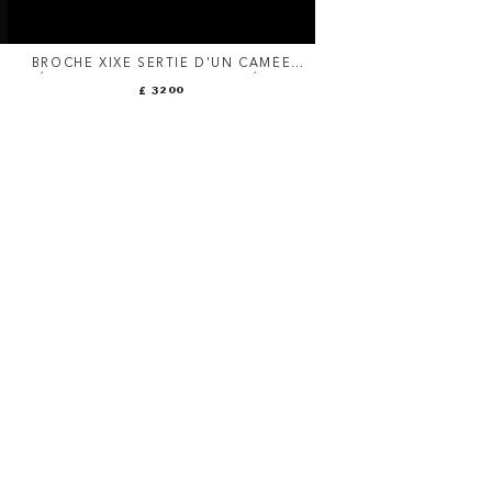
BROCHE XIXE SERTIE D'UN CAMÉE
0
NÉOCLASSIQUE. AMOUR ET VÉNUS.
£ 3200