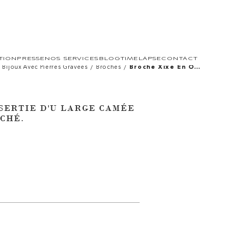
TION
PRESSE
NOS SERVICES
BLOG
TIMELAPSE
CONTACT
/
/
Bijoux Avec Pierres Gravées
Broches
Broche Xixe En Or
18ct Sertie D'u
Large Camée Sur
Agate. Buste De
Psyché.
 SERTIE D'U LARGE CAMÉE
YCHÉ.