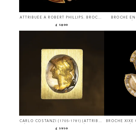
ATTRIBUÉE À ROBERT PHILLIPS. BROCHE
BROCHE EN
XIXE REVIVAL ETRUSQUE EN OR SERTIE
LARGE CAMÉE
£ 5800
D'INTAILLES ET DE PERLES.
D
CARLO COSTANZI (1705–1781) (ATTRIBUÉ
BROCHE XIXE 
À). BELLE INTAILLE EN CALCÉDOINE
D'UN CAMÉE 
£ 5950
MONTÉE SUR UNE BROCHE-PENDENTIF
POSTÉRIEURE EN OR ET DIAMANTS.