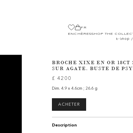
FR
ENCHÈRES
SHOP THE COLLEC
/
E-Shop
BROCHE XIXE EN OR 18CT
SUR AGATE. BUSTE DE PS
£ 4200
Dim. 4.9 x 4.6cm ; 26.6 g
ACHETER
Description