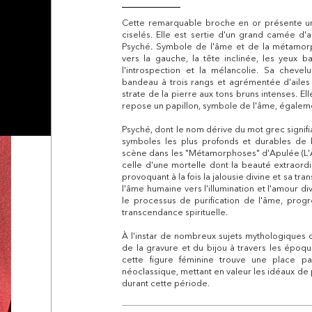
Cette remarquable broche en or présente un
ciselés. Elle est sertie d'un grand camée d'a
Psyché. Symbole de l'âme et de la métamorpho
vers la gauche, la tête inclinée, les yeux b
l'introspection et la mélancolie. Sa cheve
bandeau à trois rangs et agrémentée d'ailes 
strate de la pierre aux tons bruns intenses. El
repose un papillon, symbole de l'âme, égalem
Psyché, dont le nom dérive du mot grec signifia
symboles les plus profonds et durables de l
scène dans les "Métamorphoses" d'Apulée (L'Âne 
celle d'une mortelle dont la beauté extraordi
provoquant à la fois la jalousie divine et sa tr
l'âme humaine vers l'illumination et l'amour 
le processus de purification de l'âme, progr
transcendance spirituelle.
À l'instar de nombreux sujets mythologiques de 
de la gravure et du bijou à travers les époq
cette figure féminine trouve une place par
néoclassique, mettant en valeur les idéaux de
durant cette période.