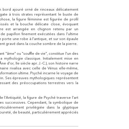
 bord ajouré orné de rinceaux délicatement
gate à trois strates représentant le buste de
se, la figure féminine est figurée de profil
aissés et la bouche délicate close, évoquant
lure est arrangée en chignon retenu par un
de papillon finement exécutées dans l'ultime
le porte une robe à l'antique, et sur son épaule
ent gravé dans la couche sombre de la pierre.
nt "âme" ou "souffle de vie", constitue l'un des
a mythologie classique. Initialement mise en
d'or, IIe siècle apr. J.-C.), son histoire narre
naire rivalisa avec celle de Vénus elle-même,
ansformation ultime. Psyché incarne le voyage de
divin. Ses épreuves mythologiques représentent
essant des préoccupations terrestres vers la
l'Antiquité, la figure de Psyché traverse l'art
ues successives. Cependant, la symbolique de
ticulièrement privilégiée dans la glyptique
 pureté, de beauté, particulièrement appréciés