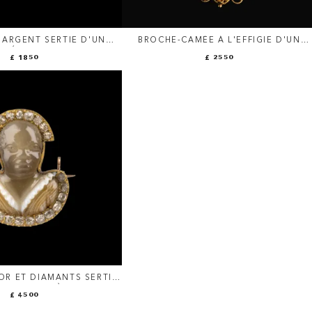
 ARGENT SERTIE D'UN
BROCHE-CAMÉE À L'EFFIGIE D'UN
 NÉOCLASSIQUE. BUSTE
EMPEREUR, PROBABLEMENT CLAUDE (1
£ 1850
£ 2550
E MÉNADE.
AV. J.-C. – 54 AP. J.-C.)
OR ET DIAMANTS SERTIE
SUR AGATE À BUSTE DE
£ 4500
MAURE.