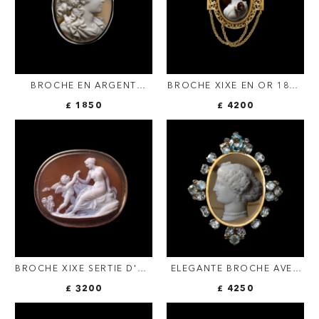
BROCHE EN ARGENT
BROCHE XIXE EN OR 18CT
SERTIE D'UN LARGE
SERTIE D'U LARGE CAMÉE
£ 1850
£ 4200
CAMÉE NÉOCLASSIQUE.
SUR AGATE. BUSTE DE
BUSTE DE MÉNADE.
PSYCHÉ.
BROCHE XIXE SERTIE D'UN
ELEGANTE BROCHE AVEC
CAMÉE NÉOCLASSIQUE.
ENTOURAGE D'AIGUE-
£ 3200
£ 4250
AMOUR ET VÉNUS.
MARINES ET D'UN CAMÉE
SUR AGATE. TÊTE