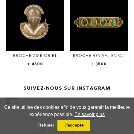
D'ARETHUSA.
BROCHE XIXE OR ET
BROCHE REVIVAL EN OR
DIAMANTS SERTIE D'UN
SERTIE DE 4 INTAILLES
£ 4500
£ 3500
CAMÉE SUR AGATE À
ROMAINES SUR
BUSTE DE MAURE.
CALCÉDOINE VERT.
SUIVEZ-NOUS SUR INSTAGRAM
Ce site utilise des cookies afin de vous garantir la meilleure
expérience possible.
En savoir plus
Privacy Policy
Cookie Policy
Terms of Use
Refuser
J'accepte
© 2026 ANTHEA FINE ARTS
Designed and powered by
Masterart