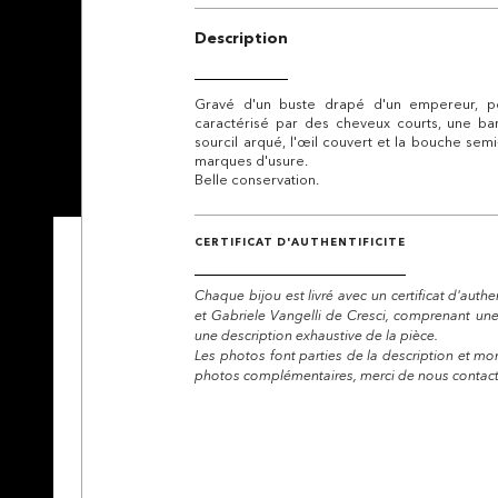
Description
Gravé d'un buste drapé d'un empereur, peu
caractérisé par des cheveux courts, une bar
sourcil arqué, l'œil couvert et la bouche sem
marques d'usure.
Belle conservation.
CERTIFICAT D'AUTHENTIFICITE
Chaque bijou est livré avec un certificat d'auth
et Gabriele Vangelli de Cresci, comprenant un
une description exhaustive de la pièce.
Les photos font parties de la description et mon
photos complémentaires, merci de nous contacte