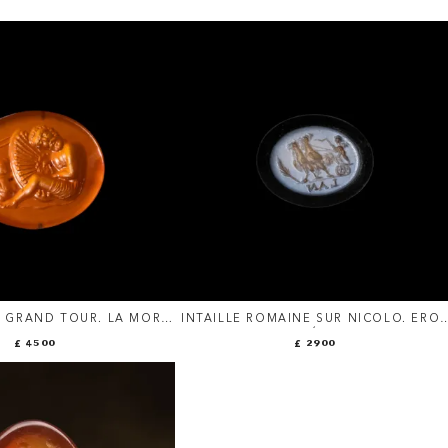
E GRAND TOUR. LA MORT
INTAILLE ROMAINE SUR NICOLO. ERO
'OTHRIADES.
SUR UN CHAR TIRÉ PAR DEUX COQS.
£ 4500
£ 2900