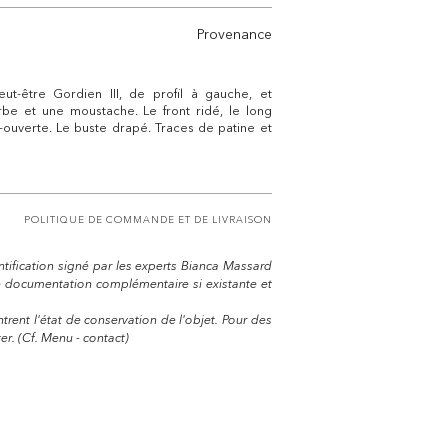
Provenance
t-être Gordien III, de profil à gauche, et
be et une moustache. Le front ridé, le long
i-ouverte. Le buste drapé. Traces de patine et
POLITIQUE DE COMMANDE ET DE LIVRAISON
entification signé par les experts Bianca Massard
e documentation complémentaire si existante et
trent l'état de conservation de l'objet. Pour des
r. (Cf. Menu - contact)