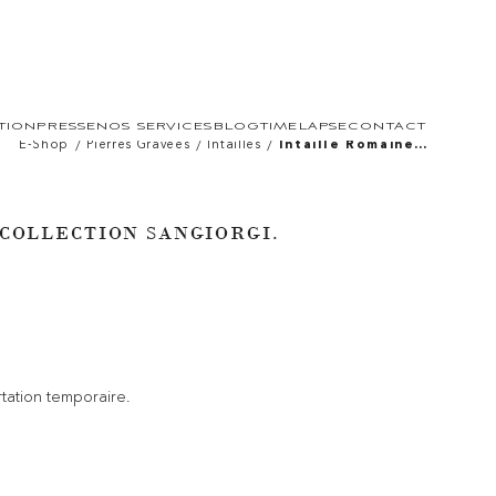
TION
PRESSE
NOS SERVICES
BLOG
TIMELAPSE
CONTACT
/
/
/
E-Shop
Pierres Gravées
Intailles
Intaille Romaine
De La Collection
Sangiorgi. Buste
Viril.
 COLLECTION SANGIORGI.
rtation temporaire.