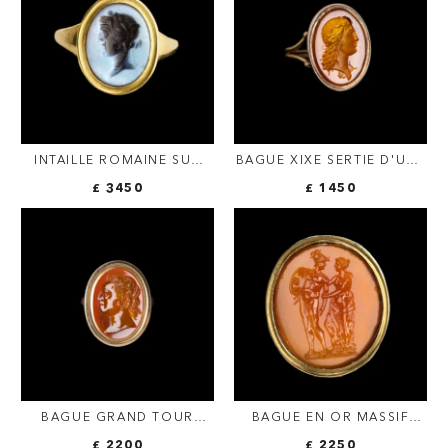
INTAILLE ROMAINE SUR
BAGUE XIXE SERTIE D'UNE
NICOLO FIGURANT
INTAILLE NÉOCLASSIQUE
£ 3450
£ 1450
DIONYSOS, MONTÉE EN
SUR CORNALINE. BUSTE
BAGUE D'OR
D'APOLLON.
BAGUE GRAND TOUR
BAGUE EN OR MASSIF
SERTIE D'UNE INTAILLE
SERTIE D'UNE INTAILLE
£ 2200
£ 2250