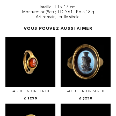
Intaille: 1.1 x 1.3 cm
Monture: or (9ct) ; TDD 61 ; Pb 5,18 g
Art romain, Ier-IIe siècle
VOUS POUVEZ AUSSI AIMER
BAGUE EN OR SERTIE
BAGUE EN OR SERTIE
D'UNE INTAILLE ITALIQUE
D'UNE INTAILLE ROMAINE
£ 1250
£ 3250
SUR CORNALINE. MAIN ET
SUR NICOLO. PORTRAIT
ATTRIBUTS.
DE JUPITER-SÉRAPIS