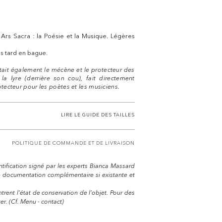
 Ars Sacra : la Poésie et la Musique. Légères
s tard en bague.
tait également le mécène et le protecteur des
la lyre (derrière son cou), fait directement
rotecteur pour les poètes et les musiciens.
LIRE LE GUIDE DES TAILLES
POLITIQUE DE COMMANDE ET DE LIVRAISON
entification signé par les experts Bianca Massard
e documentation complémentaire si existante et
trent l'état de conservation de l'objet. Pour des
r. (Cf. Menu - contact)