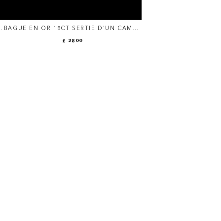
E
BAGUE EN OR 18CT SERTIE D'UN CAMÉE
SUR AGATE XVIIIE. PORTRAIT DU
£ 2800
GÉNÉRAL POMPÉE.