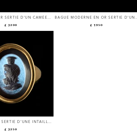
R SERTIE D'UN CAMÉE
BAGUE MODERNE EN OR SERTIE D'UN
CE SUR AGATE. BUSTE
INTAILLE ROMAINE SUR CORNALINE.
£ 3200
£ 1950
D'ATHÉNA.
TRUIE.
SERTIE D'UNE INTAILLE
 NICOLO. PORTRAIT DE
£ 3250
ITER-SÉRAPIS