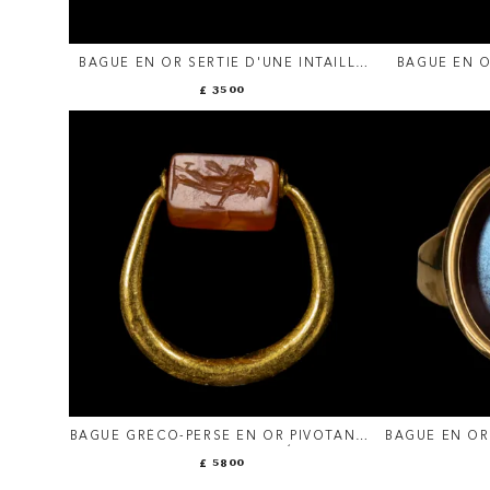
BAGUE EN OR SERTIE D'UNE INTAILLE
BAGUE EN O
SUR AGATE. TROIS PORTRAITS.
RENAISSAN
£ 3500
BAGUE GRÉCO-PERSE EN OR PIVOTANTE
BAGUE EN OR 
AVEC UN SCEAU GRAVÉ SUR
ROMAINE SUR
£ 5800
CORNALINE. MERCURE ET FIGURE
JUP
MASCULINE.