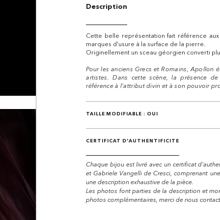
Description
Cette belle représentation fait référence aux
marques d'usure à la surface de la pierre.
Originellement un sceau géorgien converti plu
Pour les anciens Grecs et Romains, Apollon é
artistes. Dans cette scène, la présence de 
référence à l'attribut divin et à son pouvoir p
TAILLE MODIFIABLE : OUI
CERTIFICAT D'AUTHENTIFICITE
Chaque bijou est livré avec un certificat d'auth
et Gabriele Vangelli de Cresci, comprenant un
une description exhaustive de la pièce.
Les photos font parties de la description et mon
photos complémentaires, merci de nous contacte