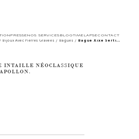
TION
PRESSE
NOS SERVICES
BLOG
TIMELAPSE
CONTACT
/
/
/
Bijoux Avec Pierres Gravées
Bagues
Bague Xixe Sertie
D'une Intaille
Néoclassique Sur
Cornaline. Buste
D'apollon.
E INTAILLE NÉOCLASSIQUE
'APOLLON.