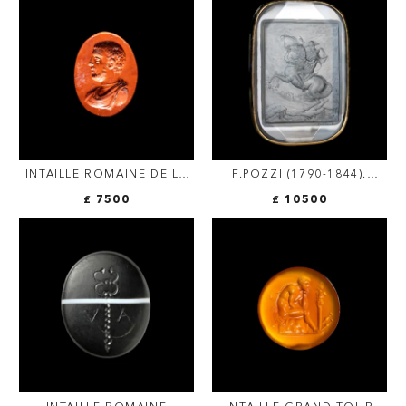
INTAILLE ROMAINE DE LA
F.POZZI (1790-1844).
COLLECTION SANGIORGI.
IMPORTANTE INTAILLE SUR
£ 7500
£ 10500
BUSTE VIRIL.
CRISTAL DE ROCHE
FIGURANT NAPOLÉON
BONAPARTE D'APRÈS
JACQUES LOUIS DAVID.