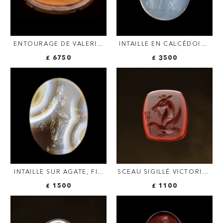
ENTOURAGE DE VALERIO
INTAILLE EN CALCÉDOINE
BELLI (1468-1546).
DES XVIIIE–XIXE SIÈCLES
£ 6750
£ 3500
GRANDE INTAILLE
FIGURANT UNE SCÈNE
RENAISSANCE SUR AGATE.
PRIAPIQUE D'APRÈS
SCÈNE MYTHOLOGIQUE
L'ANTIQUE
AVEC TRIPTOLÈME ET
CÉRÈS.
INTAILLE SUR AGATE, FIN
SCEAU SIGILLÉ VICTORIEN
DE LA RENAISSANCE :
SUR CORNALINE. FIGURE
£ 1500
£ 1100
L'ALLÉGORIE DE
ALLÉGORIQUE.
L'ABONDANCE