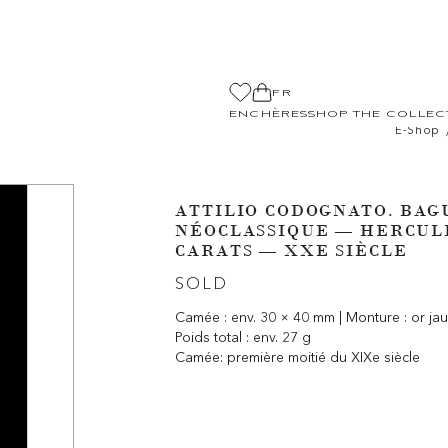
FR
ENCHÈRES
SHOP THE COLLEC
E-Shop
ATTILIO CODOGNATO. BAG
NÉOCLASSIQUE — HERCULE
CARATS — XXE SIÈCLE
SOLD
Camée : env. 30 × 40 mm | Monture : or jaun
Poids total : env. 27 g
Camée: première moitié du XIXe siècle