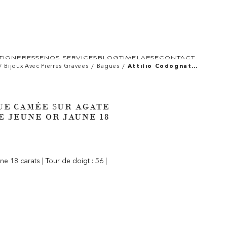
TION
PRESSE
NOS SERVICES
BLOG
TIMELAPSE
CONTACT
/
/
/
Bijoux Avec Pierres Gravées
Bagues
Attilio Codognato.
Bague Camée Sur
Agate
Néoclassique —
Hercule Jeune Or
Jaune 18 Carats —
UE CAMÉE SUR AGATE
Xxe Siècle
 JEUNE OR JAUNE 18
e 18 carats | Tour de doigt : 56 |