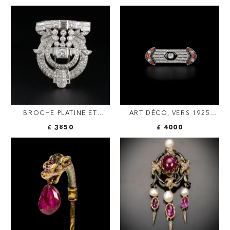
ARGENT | CITRINE &
AVEC LAPIS-LAZULI ET
DIAMANTS TAILLÉS EN
COMPARTIMENT SECRET —
ROSES
ROME, VERS 1880
BROCHE PLATINE ET
ART DÉCO, VERS 1925
DIAMANT TAILLE
BROCHE DIAMANTS,
£ 3850
£ 4000
ANCIENNE 1950-60
ONYX, CORAIL ET SAPHIRS