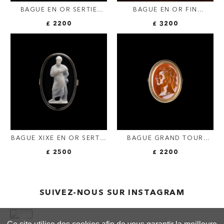
BAGUE EN OR SERTIE
BAGUE EN OR FIN
D'UNE INTAILLE XVIIIE SUR
XIXE/DÉBUT XXE S SERTIE
£ 2200
£ 3200
CORNALINE. BUSTE DE
D'UNE INTAILLE ROMAINE
L'EMPEREUR GALBA
SUR SARDOINE. ISIS ET
(RÈGNE 68-69 A.D)
SÉRAPIS.
BAGUE XIXE EN OR SERTIE
BAGUE GRAND TOUR
D'UN CAMÉE SUR ONYX.
SERTIE D'UNE INTAILLE
£ 2500
£ 2200
ESCHINE.
SUR CORNALINE.
PORTRAIT D'UN
GENTILHOMME.
SUIVEZ-NOUS SUR INSTAGRAM