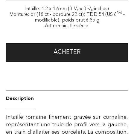
Intaille: 1.2 x 1.6 cm (0 ¹/₂ x 0 ⁵/₈ inches)
3/4
Monture: or (18 ct - bordure 22 ct); TDD 54 (US 6
-
modifiable); poids brut 6,85 g
Art romain, IIe siècle
ACHETER
Description
Intaille romaine finement gravée sur cornaline,
représentant une truie de profil vers la gauche,
en train d'allaiter ses porcelets. La composition,