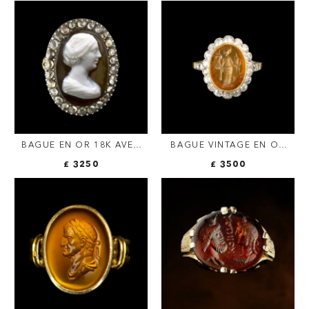
BAGUE EN OR 18K AVEC
BAGUE VINTAGE EN OR
CAMÉE EN AGATE &
DEUX TONS ET DIAMANTS
£ 3250
£ 3500
DIAMANTS TAILLE ROSE –
SERTIE D'UNE INTAILLE
IMPÉRATRICE FAUSTINE
ROMAINE SUR
L'ANCIENNE
CORNALINE. TYCHE
FORTUNA.