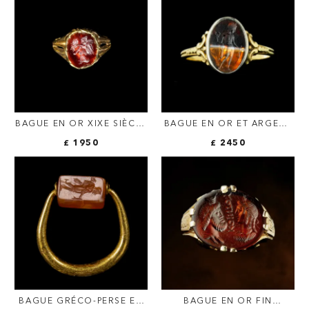
BAGUE EN OR XIXE SIÈCLE
BAGUE EN OR ET ARGENT
SERTIE D'UNE INTAILLE
VICTORIENNE SERTIE
£ 1950
£ 2450
ROMAINE SUR GRENAT
D'UNE INTAILLE ROMAINE
FIGURANT VICTORIA
SUR AGATE STRIÉE.
MERCURE.
BAGUE GRÉCO-PERSE EN
BAGUE EN OR FIN