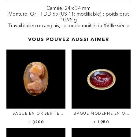
Camée: 24 x 34 mm
Monture: Or ; TDD 65 (US 11; modifiable) ; poids brut
10,95 g
Travail italien ou anglais, seconde moitié du XVIIIe siècle
VOUS POUVEZ AUSSI AIMER
BAGUE EN OR SERTIE
BAGUE MODERNE EN OR
D'UN CAMÉE
SERTIE D'UNE INTAILLE
£ 3200
£ 1950
RENAISSANCE SUR AGATE.
ROMAINE SUR
BUSTE D'ATHÉNA.
CORNALINE. TRUIE.