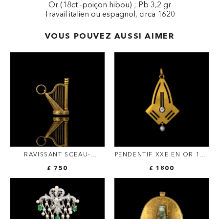
Or (18ct -poiçon hibou) ; Pb 3,2 gr
Travail italien ou espagnol, circa 1620
VOUS POUVEZ AUSSI AIMER
RAVISSANT SCEAU-
PENDENTIF XXE EN OR 14K
PENDENTIF EN OR EN
AVEC DIAMANT ET PERLE.
£ 750
£ 1800
FORME DE HARPE.