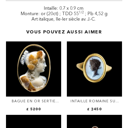
Intaille: 0.7 x 0.9 cm
1/2
Monture: or (20ct) ; TDD 55
; Pb 4,52 g
Art italique, IIe-Ier siècle av. J.-C.
VOUS POUVEZ AUSSI AIMER
BAGUE EN OR SERTIE
INTAILLE ROMAINE SUR
D'UN LARGE CAMÉE SUR
NICOLO FIGURANT
£ 5200
£ 3450
AGATE DE LUIGI
DIONYSOS, MONTÉE EN
MICHELINI (1798-1858,
BAGUE D'OR
ROME). BUSTE DE
BACCHANTE.