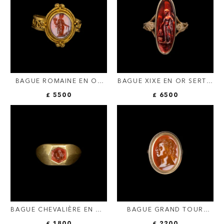
BAGUE ROMAINE EN OR
BAGUE XIXE EN OR SERTIE
SERTIE D'UNE INTAILLE
D'UNE RARE INTAILLE
£ 5500
£ 6500
SUR CORNALINE.
TARDO-HELLÉNISTIQUE
FORTUNA TYCHE.
SUR GRENAT. TRIPTOLÈME.
BAGUE CHEVALIÈRE EN OR
BAGUE GRAND TOUR
AVEC INTAILLE ROMAINE
SERTIE D'UNE INTAILLE