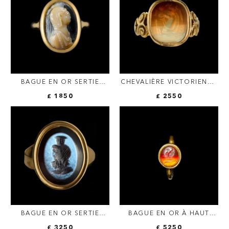
BAGUE EN OR SERTIE
CHEVALIÈRE VICTORIENNE
D'UN CAMÉE ROMAIN
EN OR SERTIE D'UNE
£ 1850
£ 2550
TARDIF SUR ONYX. BUSTE
INTAILLE EN AGATE À
CASQUÉ.
PROTOMÉ DE CHEVAL ET
ATTRIBUTS
BAGUE EN OR SERTIE
BAGUE EN OR À HAUT
D'UNE INTAILLE ROMAINE
TITRE SERTIE D'UNE
£ 3250
£ 5250