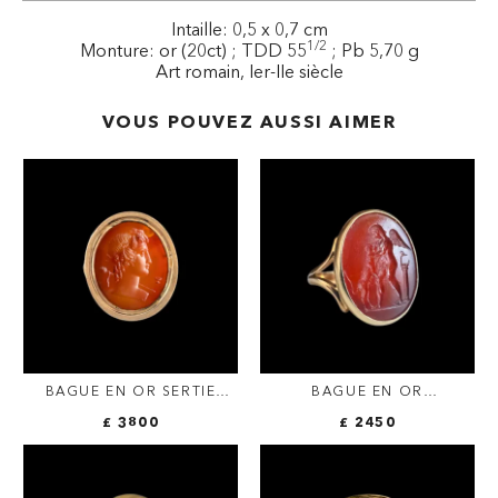
Intaille: 0,5 x 0,7 cm
1/2
Monture: or (20ct) ; TDD 55
; Pb 5,70 g
Art romain, Ier-IIe siècle
VOUS POUVEZ AUSSI AIMER
BAGUE EN OR SERTIE
BAGUE EN OR
D'UNE INTAILLE
NÉOCLASSIQUE SERTIE
£ 3800
£ 2450
NÉOCLASSIQUE SUR
D'UNE LARGE INTAILLE
CORNALINE. BUSTE DE
SUR CORNALINE. EROS
BACCHUS.
AVEC UN CHIEN.