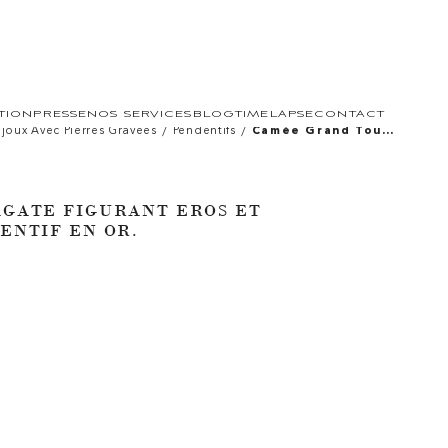
TION
PRESSE
NOS SERVICES
BLOG
TIMELAPSE
CONTACT
/
/
ijoux Avec Pierres Gravées
Pendentifs
Camée Grand Tour
Sur Agate Figurant
Eros Et Psyché.
Monté Sur
Pendentif En Or.
AGATE FIGURANT EROS ET
ENTIF EN OR.