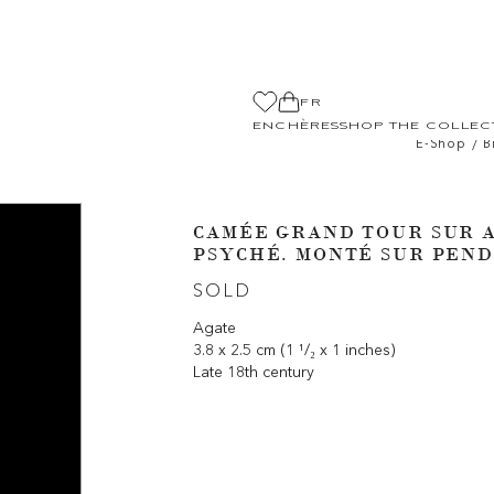
FR
ENCHÈRES
SHOP THE COLLEC
/
E-Shop
B
CAMÉE GRAND TOUR SUR 
PSYCHÉ. MONTÉ SUR PEND
SOLD
Agate
3.8 x 2.5 cm (1 ¹/₂ x 1 inches)
Late 18th century