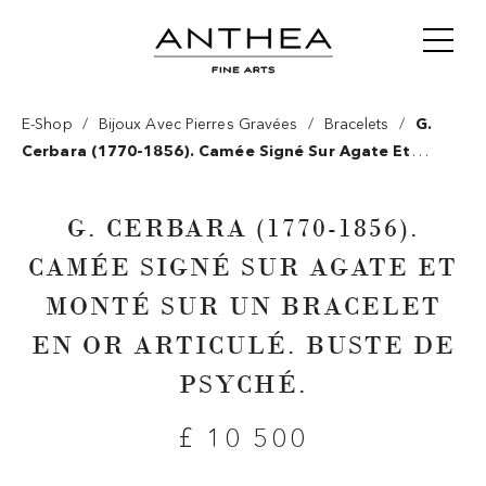
/
/
/
E-Shop
Bijoux Avec Pierres Gravées
Bracelets
G.
Cerbara (1770-1856). Camée Signé Sur Agate Et
Monté Sur Un Bracelet En Or Articulé. Buste De Psyché.
G. CERBARA (1770-1856).
CAMÉE SIGNÉ SUR AGATE ET
MONTÉ SUR UN BRACELET
EN OR ARTICULÉ. BUSTE DE
PSYCHÉ.
£ 10 500