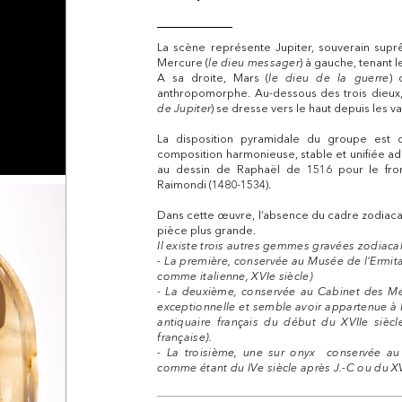
La scène représente Jupiter, souverain suprê
Mercure (
le dieu messager
) à gauche, tenant 
A sa droite, Mars (
le dieu de la guerre
) 
anthropomorphe. Au-dessous des trois dieux,
de Jupiter
) se dresse vers le haut depuis les 
La disposition pyramidale du groupe est 
composition harmonieuse, stable et unifiée ado
au dessin de Raphaël de 1516 pour le fron
Raimondi (1480-1534).
Dans cette œuvre, l’absence du cadre zodiacal 
pièce plus grande.
Il existe trois autres gemmes gravées zodiac
- La première, conservée au Musée de l'Ermitag
comme italienne, XVIe siècle)
- La deuxième, conservée au Cabinet des Méda
exceptionnelle et semble avoir appartenue à l
antiquaire français du début du XVIIe siècle
française).
- La troisième, une sur onyx conservée au 
comme étant du IVe siècle après J.-C ou du XVIe