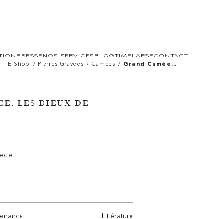
TION
PRESSE
NOS SERVICES
BLOG
TIMELAPSE
CONTACT
/
/
/
E-Shop
Pierres Gravées
Camées
Grand Camée
Renaissance. Les
Dieux De L'olympe.
E. LES DIEUX DE
iècle
venance
Littérature