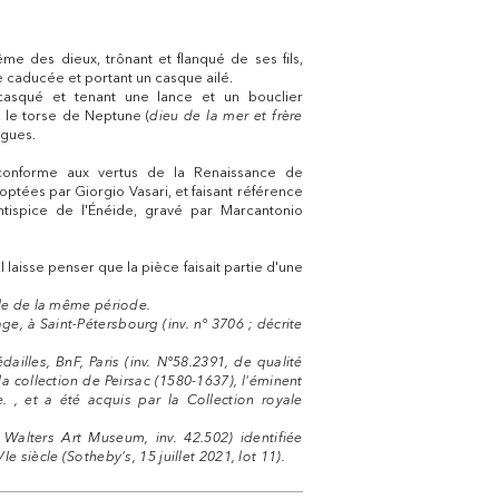
me des dieux, trônant et flanqué de ses fils,
le caducée et portant un casque ailé.
casqué et tenant une lance et un bouclier
 le torse de Neptune (
dieu de la mer et frère
vagues.
conforme aux vertus de la Renaissance de
ptées par Giorgio Vasari, et faisant référence
tispice de l'Énéide, gravé par Marcantonio
laisse penser que la pièce faisait partie d'une
ale de la même période.
e, à Saint-Pétersbourg (inv. n° 3706 ; décrite
illes, BnF, Paris (inv. N°58.2391, de qualité
a collection de Peirsac (1580-1637), l'éminent
. , et a été acquis par la Collection royale
Walters Art Museum, inv. 42.502) identifiée
 siècle (Sotheby's, 15 juillet 2021, lot 11).